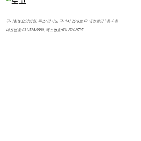
구리한빛요양병원, 주소:경기도 구리시 검배로 42 태암빌딩 3층~6층
대표번호:031-524-9990, 팩스번호:031-524-9797